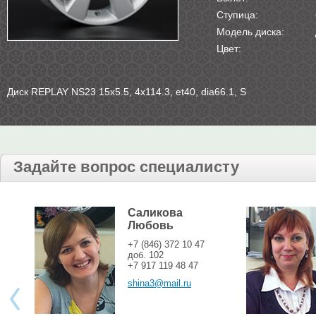
Ступица:
Модель диска:
Цвет:
Диск REPLAY NS23 15х5.5, 4х114.3, et40, dia66.1, S
Задайте вопрос специалисту
Саликова
Любовь
+7 (846) 372 10 47
доб. 102
+7 917 119 48 47
shina3@mail.ru