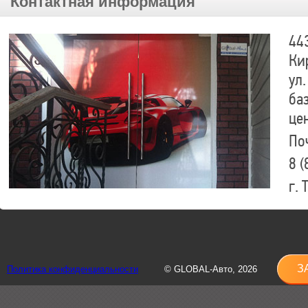
Контактная информация
44
Ки
ул.
ба
це
По
8 (
г.
8 (
sh
З
Политика конфиденциальности
© GLOBAL-Авто, 2026