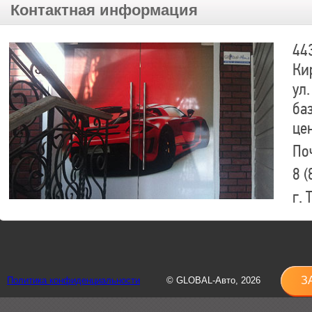
Контактная информация
44
Ки
ул.
ба
це
По
8 (
г.
8 (
sh
З
Политика конфиденциальности
© GLOBAL-Авто, 2026