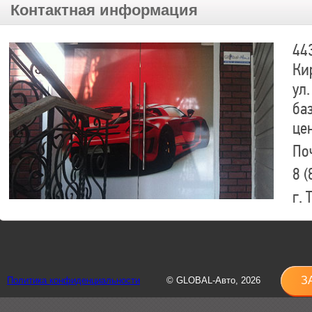
Контактная информация
44
Ки
ул.
ба
це
По
8 (
г.
8 (
sh
З
Политика конфиденциальности
© GLOBAL-Авто, 2026