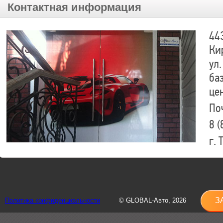
Контактная информация
44
Ки
ул.
ба
це
По
8 (
г.
8 (
sh
З
Политика конфиденциальности
© GLOBAL-Авто, 2026