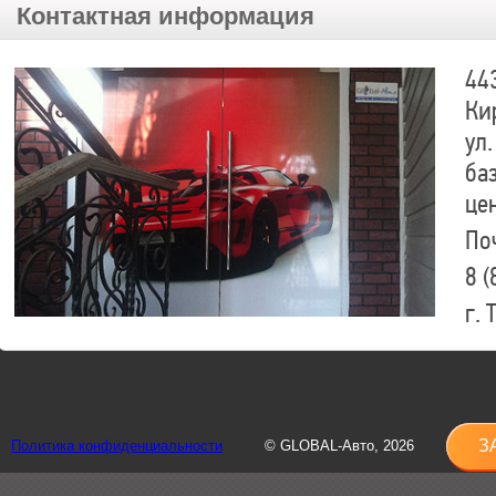
Контактная информация
44
Ки
ул.
ба
це
По
8 (
г.
8 (
sh
З
Политика конфиденциальности
© GLOBAL-Авто, 2026