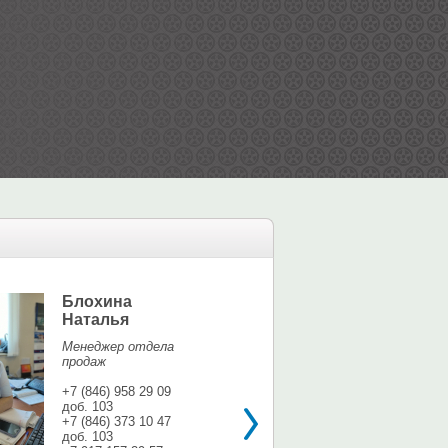
Блохина
Елина Мар
Наталья
Офис-менедж
Менеджер отдела
+7 (846) 958 9
продаж
доб. 113
+7 937 071 56
+7 (846) 958 29 09
доб. 103
shina3@mail.r
+7 (846) 373 10 47
доб. 103