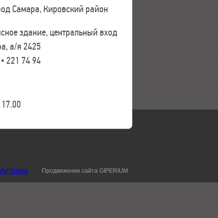
ород Самара, Кировский район
исное здание, центральный вход
а, а/я 2425
 • 221 74 94
17.00
Продвижение сайта GIPERIUM