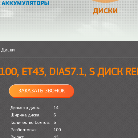
АККУМУЛЯТОРЫ
ДИСКИ
>
Диски
100, ET43, DIA57.1, S ДИСК R
ЗАКАЗАТЬ ЗВОНОК
Диаметр диска:
14
Ширина диска:
6
Количество болтов:
5
Разболтовка:
100
Вылет:
43