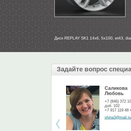
Диск REPLAY SK1 14х6, 5х100, et43, dia
Задайте вопрос специ
Саликова
Любовь
+7 (846) 372 1
доб. 102
+7 917 119 48 
shina3@mail.ru