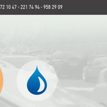
72 10 47
221 74 94
958 29 09
•
•