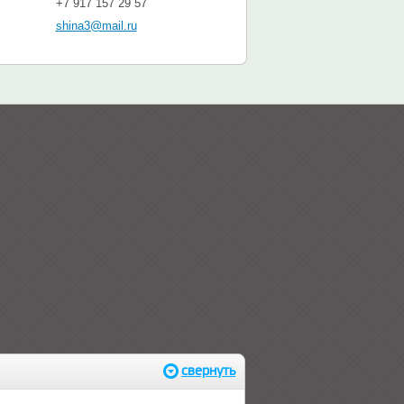
+7 917 157 29 57
shina3@mail.ru
свернуть