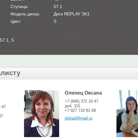
Ступица:
57.1
Модель диска:
Диск REPLAY SK1
Цвет:
S
57.1, S
алисту
Оленец Оксана
+7 (846) 372 10 47
доб. 115
0 47
+7 927 710 81 08
47
shina3@mail.ru