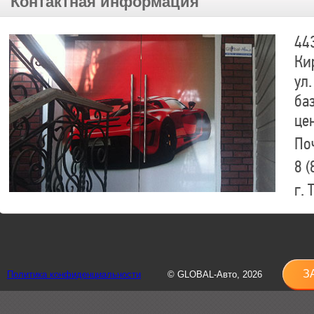
Контактная информация
44
Ки
ул.
ба
це
По
8 (
г.
8 (
sh
З
Политика конфиденциальности
© GLOBAL-Авто, 2026