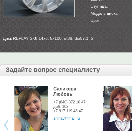
Ступица:
Модель диска:
Цвет:
Диск REPLAY SK8 14х6, 5х100, et38, dia57.1, S
Задайте вопрос специалисту
Саликова
Любовь
+7 (846) 372 10 47
доб. 102
+7 917 119 48 47
shina3@mail.ru