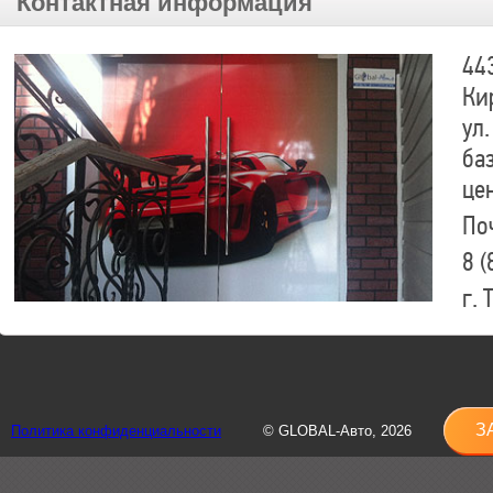
Контактная информация
44
Ки
ул.
ба
це
По
8 (
г.
8 (
sh
З
Политика конфиденциальности
© GLOBAL-Авто, 2026