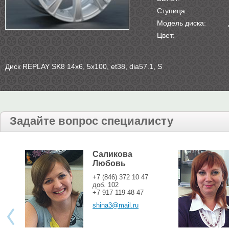
Ступица:
Модель диска:
Цвет:
Диск REPLAY SK8 14х6, 5х100, et38, dia57.1, S
Задайте вопрос специалисту
Саликова
Любовь
+7 (846) 372 10 47
доб. 102
+7 917 119 48 47
shina3@mail.ru