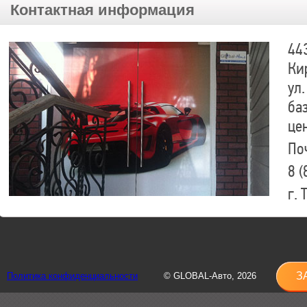
Контактная информация
44
Ки
ул.
ба
це
По
8 (
г.
8 (
sh
З
Политика конфиденциальности
© GLOBAL-Авто, 2026