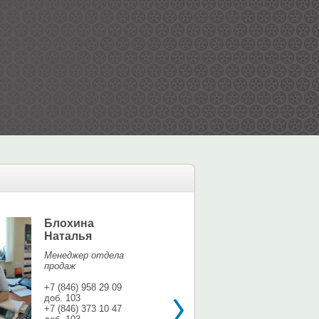
Блохина
Елина Мар
Наталья
Офис-менедж
Менеджер отдела
+7 (846) 958 9
продаж
доб. 113
+7 937 071 56
+7 (846) 958 29 09
доб. 103
shina3@mail.r
+7 (846) 373 10 47