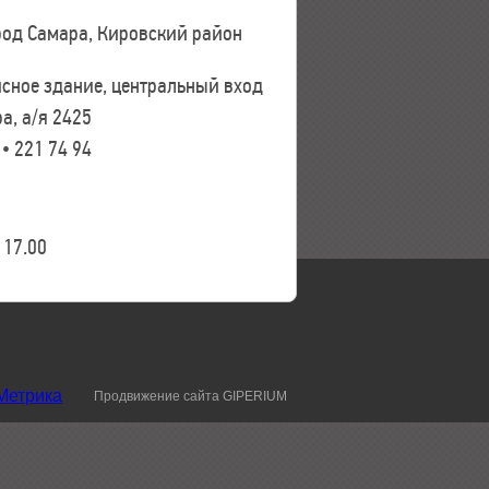
ород Самара, Кировский район
исное здание, центральный вход
а, а/я 2425
 • 221 74 94
17.00
Продвижение сайта GIPERIUM