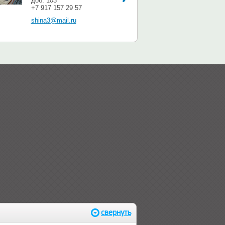
доб. 103
+7 917 157 29 57
shina3@mail.ru
свернуть