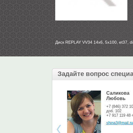
Диск REPLAY VV34 14х6, 5х100, et37, di
Задайте вопрос специ
Саликова
Любовь
+7 (846) 372 1
доб. 102
+7 917 119 48 
shina3@mail.ru