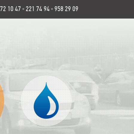
72 10 47
221 74 94
958 29 09
•
•