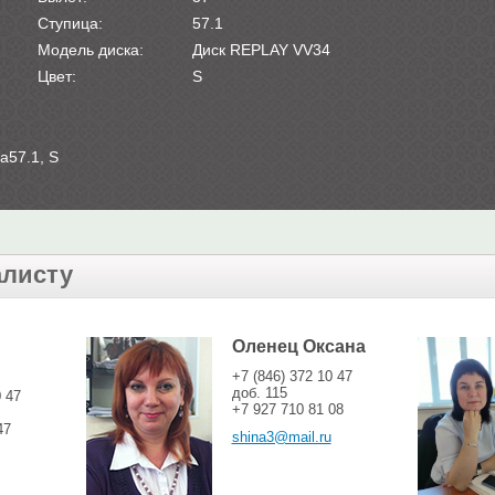
Ступица:
57.1
Модель диска:
Диск REPLAY VV34
Цвет:
S
a57.1, S
алисту
Оленец Оксана
+7 (846) 372 10 47
доб. 115
0 47
+7 927 710 81 08
47
shina3@mail.ru