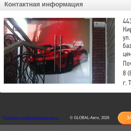
Контактная информация
44
Ки
ул.
ба
це
По
8 (
г.
8 (
sh
З
Политика конфиденциальности
© GLOBAL-Авто, 2026