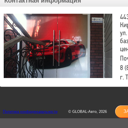
Контактная информация
44
Ки
ул.
ба
це
По
8 (
г.
8 (
sh
З
Политика конфиденциальности
© GLOBAL-Авто, 2026