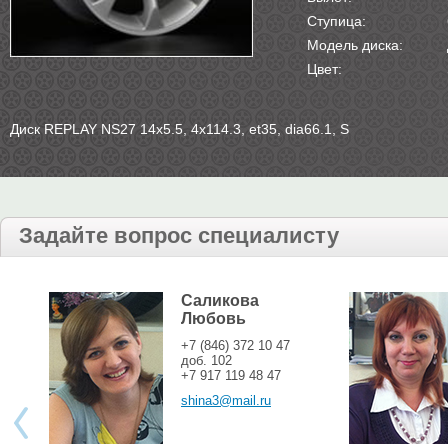
Ступица:
Модель диска:
Цвет:
Диск REPLAY NS27 14х5.5, 4х114.3, et35, dia66.1, S
Задайте вопрос специалисту
Саликова
Любовь
+7 (846) 372 10 47
доб. 102
+7 917 119 48 47
shina3@mail.ru