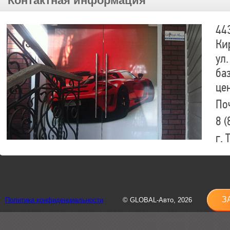
Контактная информация
44
Ки
ул.
ба
це
По
8 (
г.
8 (
sh
З
Политика конфиденциальности
© GLOBAL-Авто, 2026