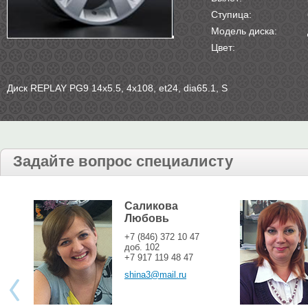
Ступица:
Модель диска:
Цвет:
Диск REPLAY PG9 14х5.5, 4х108, et24, dia65.1, S
Задайте вопрос специалисту
Саликова
Любовь
+7 (846) 372 10 47
доб. 102
+7 917 119 48 47
shina3@mail.ru