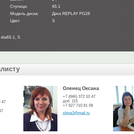
Ступица:
65.1
Модель диска:
Диск REPLAY PG28
Цвет:
S
dia65.1, S
алисту
Оленец Оксана
+7 (846) 372 10 47
доб. 115
0 47
+7 927 710 81 08
47
shina3@mail.ru