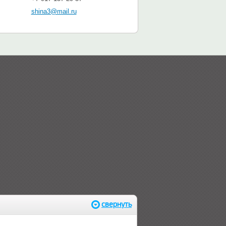
shina3@mail.ru
свернуть