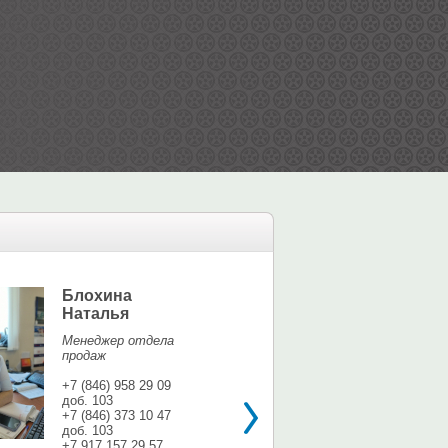
Блохина
Елина Мар
Наталья
Офис-менедж
Менеджер отдела
+7 (846) 958 9
продаж
доб. 113
+7 937 071 56
+7 (846) 958 29 09
доб. 103
shina3@mail.r
+7 (846) 373 10 47
доб. 103
+7 917 157 29 57