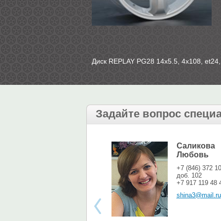
Диск REPLAY PG28 14х5.5, 4х108, et24, 
Задайте вопрос специ
Саликова
Любовь
+7 (846) 372 1
доб. 102
+7 917 119 48 
shina3@mail.ru