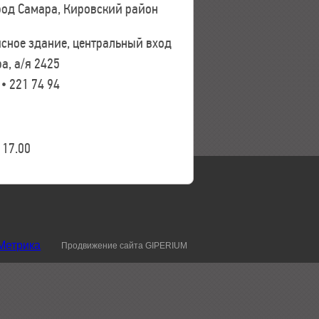
ород Самара, Кировский район
исное здание, центральный вход
а, а/я 2425
 • 221 74 94
17.00
Продвижение сайта GIPERIUM