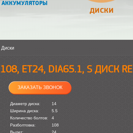
АККУМУЛЯТОРЫ
ДИСКИ
>
Диски
Х108, ET24, DIA65.1, S ДИСК R
ЗАКАЗАТЬ ЗВОНОК
Диаметр диска:
14
Ширина диска:
5.5
Количество болтов:
4
Разболтовка:
108
Вылет:
24