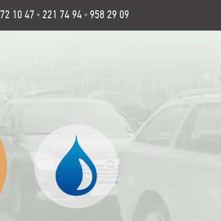
72 10 47
221 74 94
958 29 09
•
•