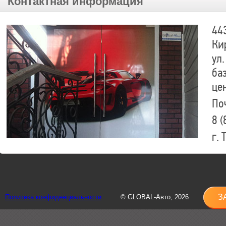
Контактная информация
44
Ки
ул.
ба
це
По
8 (
г.
8 (
sh
З
Политика конфиденциальности
© GLOBAL-Авто, 2026