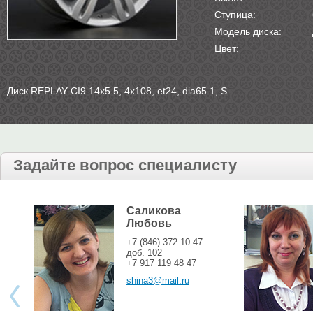
Ступица:
Модель диска:
Цвет:
Диск REPLAY CI9 14х5.5, 4х108, et24, dia65.1, S
Задайте вопрос специалисту
Саликова
Любовь
+7 (846) 372 10 47
доб. 102
+7 917 119 48 47
shina3@mail.ru