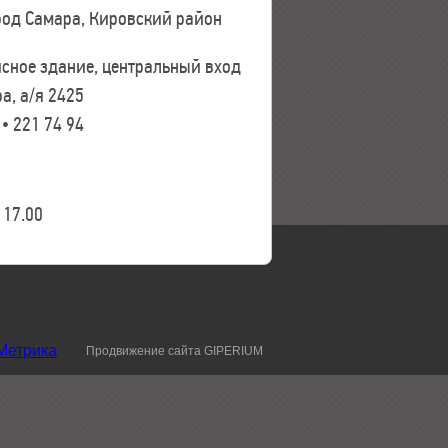
ород Самара, Кировский район
исное здание, центральный вход
а, а/я 2425
 • 221 74 94
17.00
Продвижение сайта GIPERIUM