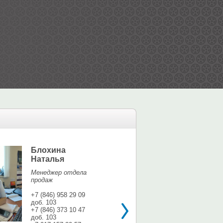
Блохина
Елина Мар
Наталья
Офис-менедж
Менеджер отдела
+7 (846) 958 9
продаж
доб. 113
+7 937 071 56
+7 (846) 958 29 09
доб. 103
shina3@mail.r
+7 (846) 373 10 47
доб. 103