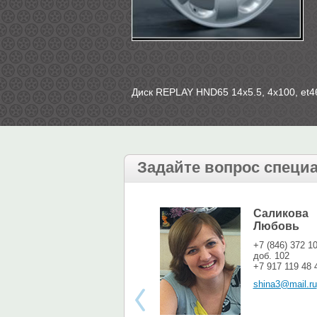
Диск REPLAY HND65 14х5.5, 4х100, et46
Задайте вопрос специ
Саликова
Любовь
+7 (846) 372 1
доб. 102
+7 917 119 48 
shina3@mail.ru