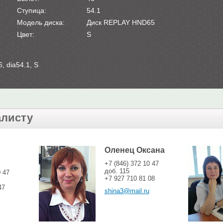
Ступица:
54.1
Модель диска:
Диск REPLAY HND65
Цвет:
S
, dia54.1, S
алисту
Оленец Оксана
+7 (846) 372 10 47
доб. 115
0 47
+7 927 710 81 08
47
shina3@mail.ru