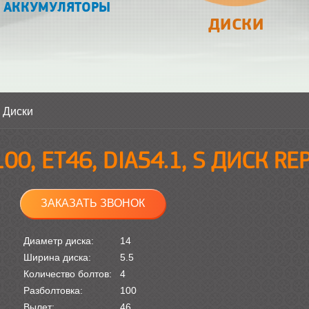
АККУМУЛЯТОРЫ
ДИСКИ
>
Диски
100, ET46, DIA54.1, S ДИСК R
ЗАКАЗАТЬ ЗВОНОК
Диаметр диска:
14
Ширина диска:
5.5
Количество болтов:
4
Разболтовка:
100
Вылет:
46