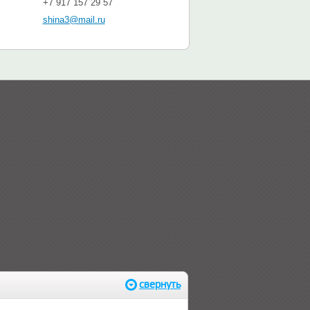
+7 917 157 29 57
shina3@mail.ru
свернуть