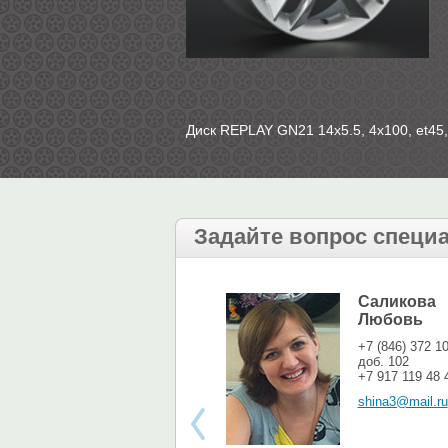
Диск REPLAY GN21 14х5.5, 4х100, et45, 
Задайте вопрос специ
Саликова
Любовь
+7 (846) 372 1
доб. 102
+7 917 119 48 
shina3@mail.ru