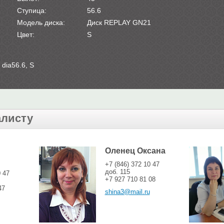
Ступица:
56.6
Модель диска:
Диск REPLAY GN21
Цвет:
S
dia56.6, S
алисту
Оленец Оксана
+7 (846) 372 10 47
доб. 115
0 47
+7 927 710 81 08
47
shina3@mail.ru