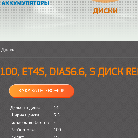
АККУМУЛЯТОРЫ
ДИСКИ
>
Диски
Х100, ET45, DIA56.6, S ДИСК R
ЗАКАЗАТЬ ЗВОНОК
Диаметр диска:
14
Ширина диска:
5.5
Количество болтов:
4
Разболтовка:
100
Вылет:
45