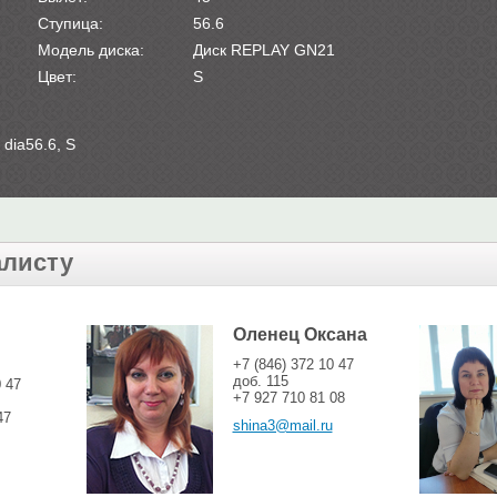
Ступица:
56.6
Модель диска:
Диск REPLAY GN21
Цвет:
S
dia56.6, S
алисту
Оленец Оксана
+7 (846) 372 10 47
доб. 115
0 47
+7 927 710 81 08
47
shina3@mail.ru