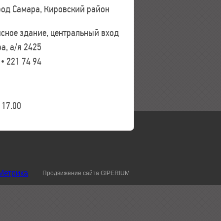
ород Самара, Кировский район
исное здание, центральный вход
а, а/я 2425
 • 221 74 94
17.00
Продвижение сайта GIPERIUM