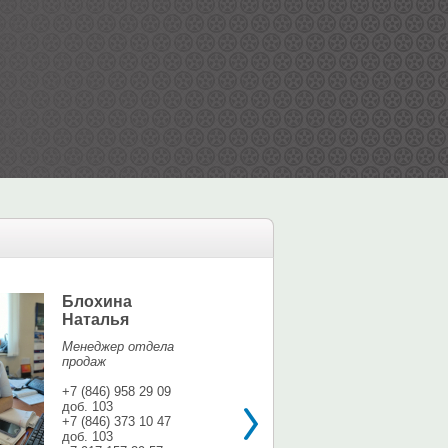
Блохина
Елина Мар
Наталья
Офис-менедж
Менеджер отдела
+7 (846) 958 9
продаж
доб. 113
+7 937 071 56
+7 (846) 958 29 09
доб. 103
shina3@mail.r
+7 (846) 373 10 47
доб. 103