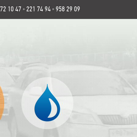
72 10 47
221 74 94
958 29 09
•
•