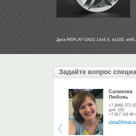
Диск REPLAY GN21 14х5.5, 4х100, et45, 
Задайте вопрос специ
Саликова
Любовь
+7 (846) 372 1
доб. 102
+7 917 119 48 
shina3@mail.ru