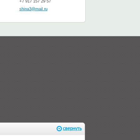
+7 917 157 29 57
shina3@mail.ru
свернуть