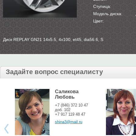
Ступица:
Модель диска:
Цвет:
Диск REPLAY GN21 14х5.5, 4х100, et45, dia56.6, S
Задайте вопрос специалисту
Саликова
Любовь
+7 (846) 372 10 47
доб. 102
+7 917 119 48 47
shina3@mail.ru