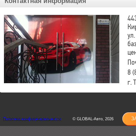
Контактная информация
44
Ки
ул.
ба
це
По
8 (
г.
8 (
sh
З
Политика конфиденциальности
© GLOBAL-Авто, 2026