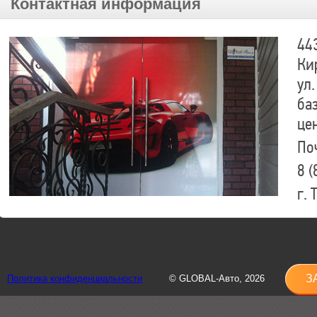
Контактная информация
44
Ки
ул.
ба
це
По
8 (
г.
8 (
sh
З
Политика конфиденциальности
© GLOBAL-Авто, 2026