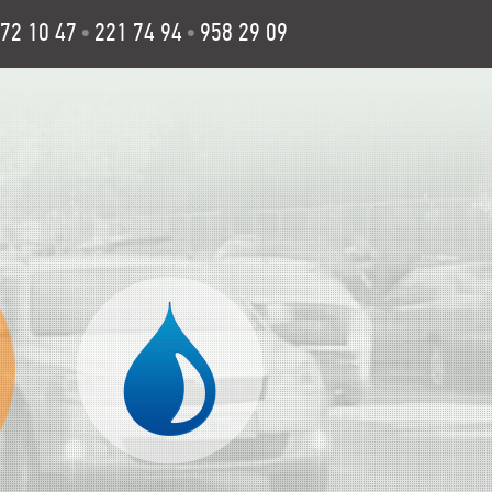
72 10 47
221 74 94
958 29 09
•
•