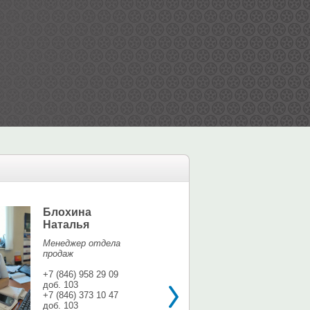
Блохина
Елина Мар
Наталья
Офис-менедж
Менеджер отдела
+7 (846) 958 9
продаж
доб. 113
+7 937 071 56
+7 (846) 958 29 09
доб. 103
shina3@mail.r
+7 (846) 373 10 47
доб. 103