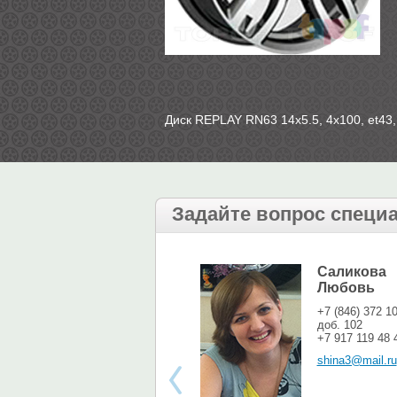
Диск REPLAY RN63 14х5.5, 4х100, et43,
Задайте вопрос специ
Саликова
Любовь
+7 (846) 372 1
доб. 102
+7 917 119 48 
shina3@mail.ru