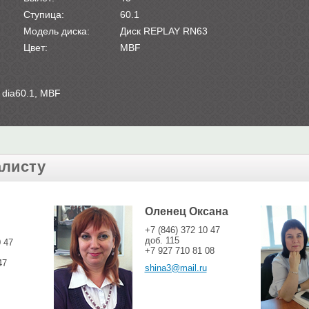
Ступица:
60.1
Модель диска:
Диск REPLAY RN63
Цвет:
MBF
 dia60.1, MBF
алисту
Оленец Оксана
+7 (846) 372 10 47
доб. 115
0 47
+7 927 710 81 08
47
shina3@mail.ru