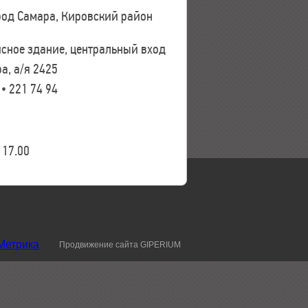
ород Самара, Кировский район
исное здание, центральный вход
а, а/я 2425
 • 221 74 94
17.00
Продвижение сайта GIPERIUM