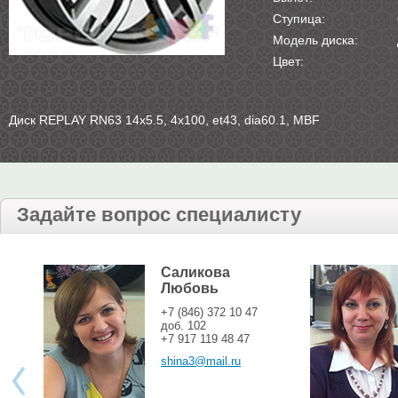
Ступица:
Модель диска:
Цвет:
Диск REPLAY RN63 14х5.5, 4х100, et43, dia60.1, MBF
Задайте вопрос специалисту
Саликова
Любовь
+7 (846) 372 10 47
доб. 102
+7 917 119 48 47
shina3@mail.ru