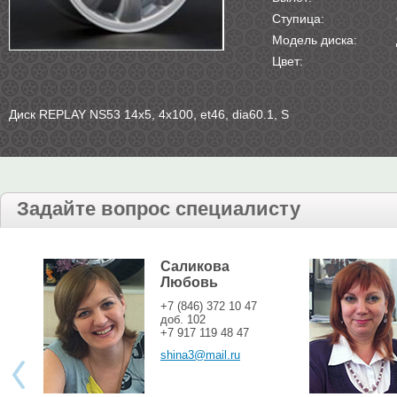
Ступица:
Модель диска:
Цвет:
Диск REPLAY NS53 14х5, 4х100, et46, dia60.1, S
Задайте вопрос специалисту
Саликова
Любовь
+7 (846) 372 10 47
доб. 102
+7 917 119 48 47
shina3@mail.ru