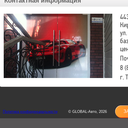
Контактная информация
44
Ки
ул.
ба
це
По
8 (
г.
8 (
sh
З
Политика конфиденциальности
© GLOBAL-Авто, 2026