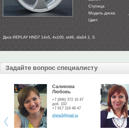
Ступица:
Модель диска:
Цвет:
Диск REPLAY HND7 14х5, 4х100, et46, dia54.1, S
Задайте вопрос специалисту
Саликова
Любовь
+7 (846) 372 10 47
доб. 102
+7 917 119 48 47
shina3@mail.ru