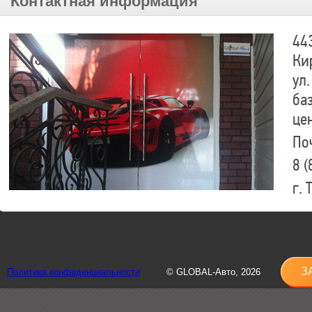
Контактная информация
44
Ки
ул.
ба
це
По
8 (
г.
8 (
sh
З
Политика конфиденциальности
© GLOBAL-Авто, 2026