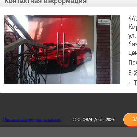
Контактная информация
44
Ки
ул.
ба
це
По
8 (
г.
8 (
sh
З
Политика конфиденциальности
© GLOBAL-Авто, 2026