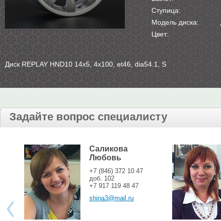
Ступица:
Модель диска:
Цвет:
Диск REPLAY HND10 14х5, 4х100, et46, dia54.1, S
Задайте вопрос специалисту
Саликова
Любовь
+7 (846) 372 10 47
доб. 102
+7 917 119 48 47
shina3@mail.ru