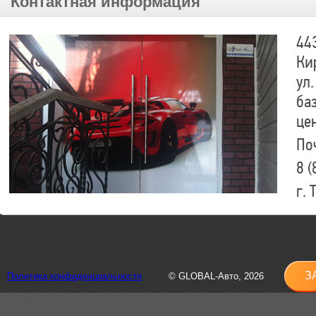
Контактная информация
44
Ки
ул.
ба
це
По
8 (
г.
8 (
sh
З
Политика конфиденциальности
© GLOBAL-Авто, 2026