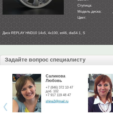
Ступица:
Модель диска:
Цвет:
Диск REPLAY HND10 14х5, 4х100, et46, dia54.1, S
Задайте вопрос специалисту
Саликова
Любовь
+7 (846) 372 10 47
доб. 102
+7 917 119 48 47
shina3@mail.ru