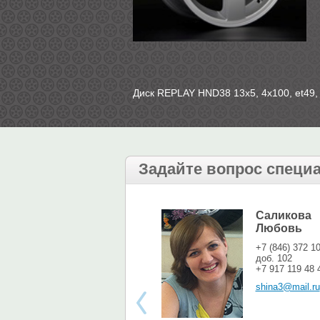
Диск REPLAY HND38 13х5, 4х100, et49, 
Задайте вопрос специ
Саликова
Любовь
+7 (846) 372 1
доб. 102
+7 917 119 48 
shina3@mail.ru