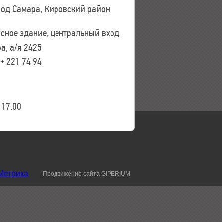
ород Самара, Кировский район
исное здание, центральный вход
а, а/я 2425
 • 221 74 94
17.00
Продвижение сайта GIPERIUM