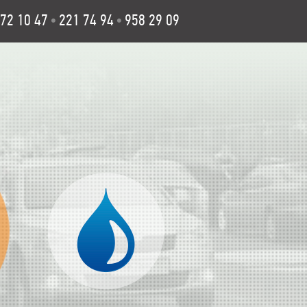
72 10 47
221 74 94
958 29 09
•
•