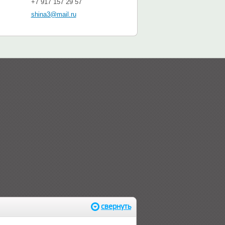
+7 917 157 29 57
shina3@mail.ru
свернуть