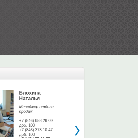
Блохина
Елина Мар
Наталья
Офис-менедж
Менеджер отдела
+7 (846) 958 9
продаж
доб. 113
+7 937 071 56
+7 (846) 958 29 09
доб. 103
shina3@mail.r
+7 (846) 373 10 47
доб. 103