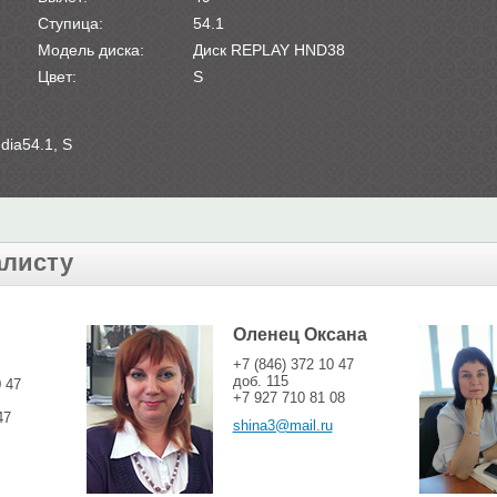
Ступица:
54.1
Модель диска:
Диск REPLAY HND38
Цвет:
S
dia54.1, S
алисту
Оленец Оксана
+7 (846) 372 10 47
доб. 115
0 47
+7 927 710 81 08
47
shina3@mail.ru