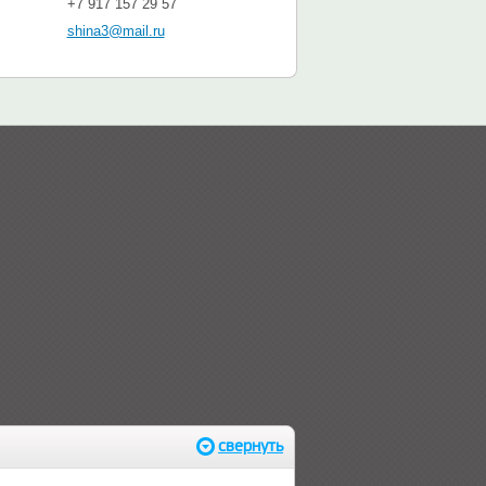
+7 917 157 29 57
shina3@mail.ru
свернуть