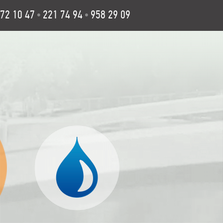
72 10 47
221 74 94
958 29 09
•
•