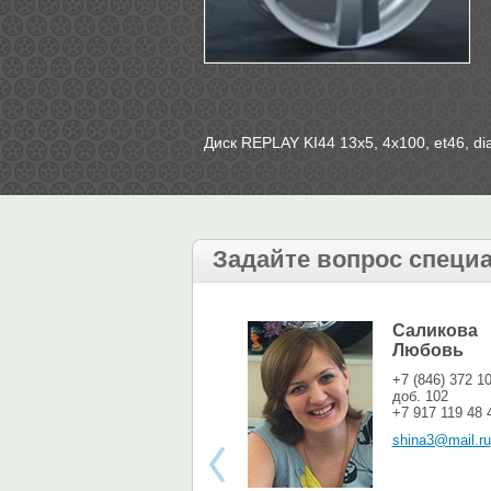
Диск REPLAY KI44 13х5, 4х100, et46, di
Задайте вопрос специ
Саликова
Любовь
+7 (846) 372 1
доб. 102
+7 917 119 48 
shina3@mail.ru