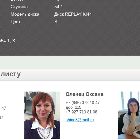
Ступица:
54.1
Модель диска:
Диск REPLAY KI44
Цвет:
S
a54.1, S
алисту
Оленец Оксана
+7 (846) 372 10 47
доб. 115
0 47
+7 927 710 81 08
47
shina3@mail.ru