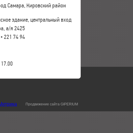
ород Самара, Кировский район
исное здание, центральный вход
а, а/я 2425
 • 221 74 94
17.00
Продвижение сайта GIPERIUM