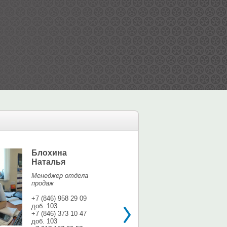
Блохина
Елина Мар
Наталья
Офис-менедж
Менеджер отдела
+7 (846) 958 9
продаж
доб. 113
+7 937 071 56
+7 (846) 958 29 09
доб. 103
shina3@mail.r
+7 (846) 373 10 47
доб. 103