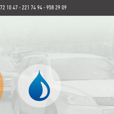
72 10 47
221 74 94
958 29 09
•
•