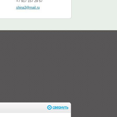
+7 917 157 29 57
shina3@mail.ru
свернуть