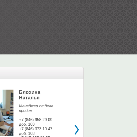
Блохина
Елина Мар
Наталья
Офис-менедж
Менеджер отдела
+7 (846) 958 9
продаж
доб. 113
+7 937 071 56
+7 (846) 958 29 09
доб. 103
shina3@mail.r
+7 (846) 373 10 47
доб. 103