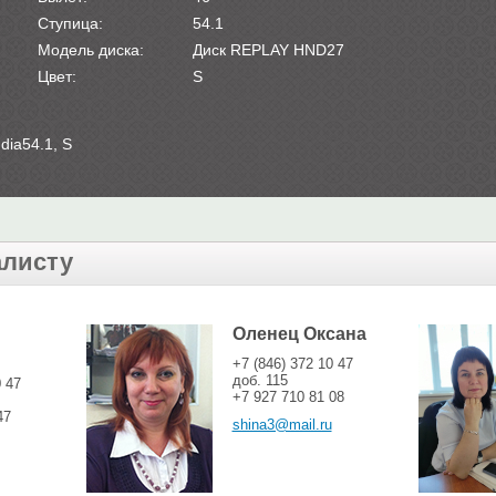
Ступица:
54.1
Модель диска:
Диск REPLAY HND27
Цвет:
S
dia54.1, S
алисту
Оленец Оксана
+7 (846) 372 10 47
доб. 115
0 47
+7 927 710 81 08
47
shina3@mail.ru