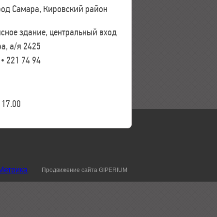
ород Самара, Кировский район
исное здание, центральный вход
а, а/я 2425
 • 221 74 94
17.00
Продвижение сайта GIPERIUM