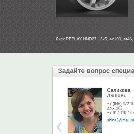
Диск REPLAY HND27 13х5, 4х100, et46, 
Задайте вопрос специ
Саликова
Любовь
+7 (846) 372 1
доб. 102
+7 917 119 48 
shina3@mail.ru