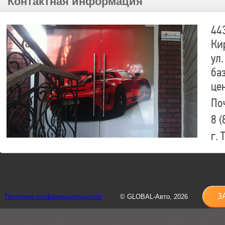
Контактная информация
44
Ки
ул.
ба
це
По
8 (
г.
8 (
sh
З
Политика конфиденциальности
© GLOBAL-Авто, 2026