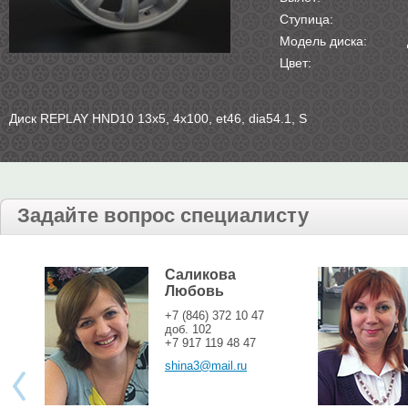
Ступица:
Модель диска:
Цвет:
Диск REPLAY HND10 13х5, 4х100, et46, dia54.1, S
Задайте вопрос специалисту
Саликова
Любовь
+7 (846) 372 10 47
доб. 102
+7 917 119 48 47
shina3@mail.ru