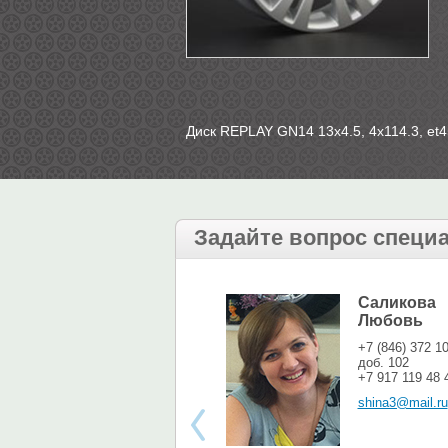
Диск REPLAY GN14 13х4.5, 4х114.3, et45
Задайте вопрос специ
Саликова
Любовь
+7 (846) 372 1
доб. 102
+7 917 119 48 
shina3@mail.ru