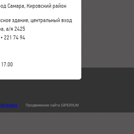
ород Самара, Кировский район
исное здание, центральный вход
а, а/я 2425
 • 221 74 94
17.00
Продвижение сайта GIPERIUM