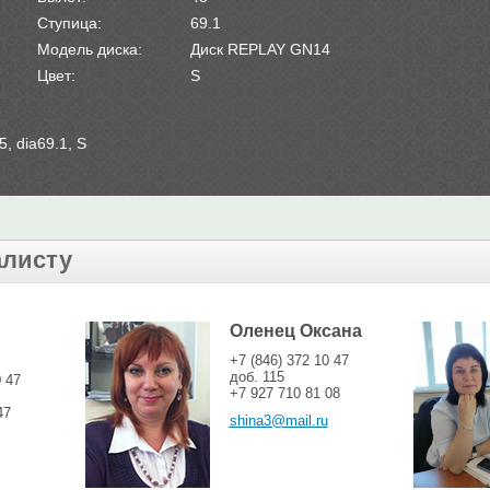
Ступица:
69.1
Модель диска:
Диск REPLAY GN14
Цвет:
S
, dia69.1, S
алисту
Оленец Оксана
+7 (846) 372 10 47
доб. 115
0 47
+7 927 710 81 08
47
shina3@mail.ru