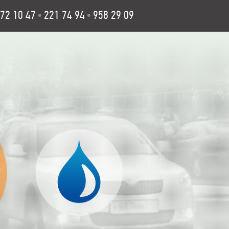
72 10 47
221 74 94
958 29 09
•
•