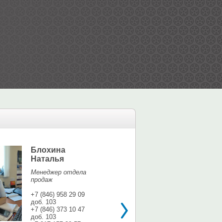
Блохина
Елина Мар
Наталья
Офис-менедж
Менеджер отдела
+7 (846) 958 9
продаж
доб. 113
+7 937 071 56
+7 (846) 958 29 09
доб. 103
shina3@mail.r
+7 (846) 373 10 47
доб. 103