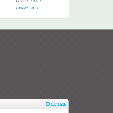
+7 917 157 29 57
shina3@mail.ru
свернуть