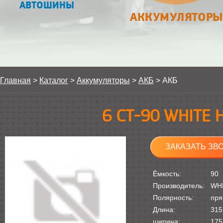
АВТОШИНЫ
АККУМУЛЯТОРЫ
Главная
>
Каталог
>
Аккумуляторы
>
АКБ
>
АКБ
6 СТ-90 WHITE
ЗАКАЗАТЬ ЗВ
Ёмкость:
90
Производитель:
WH
Полярность:
пря
Длина:
315
ширина:
175