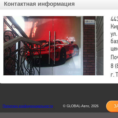
Контактная информация
44
Ки
ул.
ба
це
По
8 (
г.
8 (
sh
З
Политика конфиденциальности
© GLOBAL-Авто, 2026