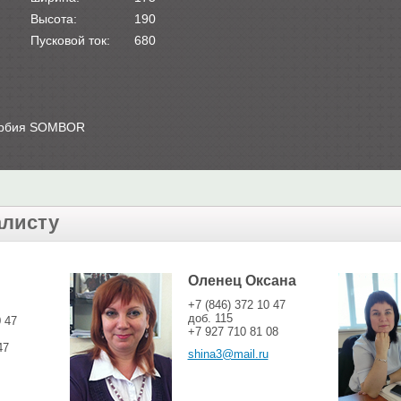
Высота:
190
Пусковой ток:
680
ербия SOMBOR
алисту
Оленец Оксана
+7 (846) 372 10 47
доб. 115
0 47
+7 927 710 81 08
47
shina3@mail.ru