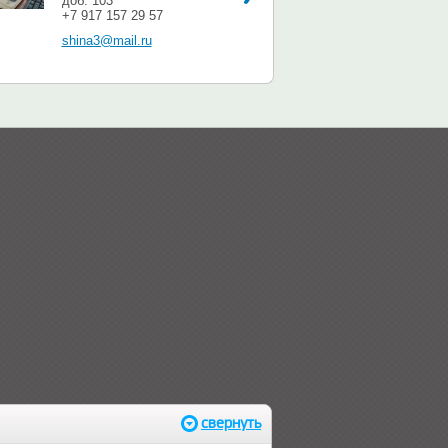
доб. 103
+7 917 157 29 57
shina3@mail.ru
свернуть