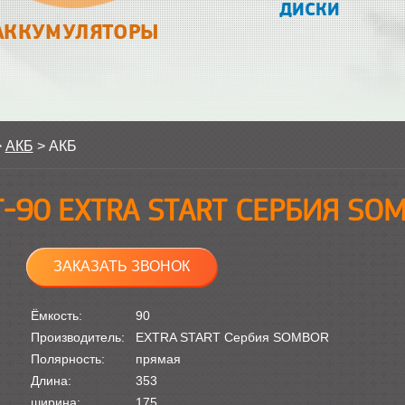
ДИСКИ
АККУМУЛЯТОРЫ
>
АКБ
>
АКБ
Т-90 EXTRA START СЕРБИЯ SO
ЗАКАЗАТЬ ЗВОНОК
Ёмкость:
90
Производитель:
EXTRA START Сербия SOMBOR
Полярность:
прямая
Длина:
353
ширина:
175