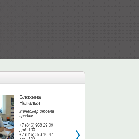
Блохина
Елина Мар
Наталья
Офис-менедж
Менеджер отдела
+7 (846) 958 9
продаж
доб. 113
+7 937 071 56
+7 (846) 958 29 09
доб. 103
shina3@mail.r
+7 (846) 373 10 47