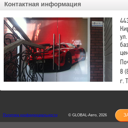
Контактная информация
44
Ки
ул.
ба
це
По
8 (
г.
8 (
sh
З
Политика конфиденциальности
© GLOBAL-Авто, 2026