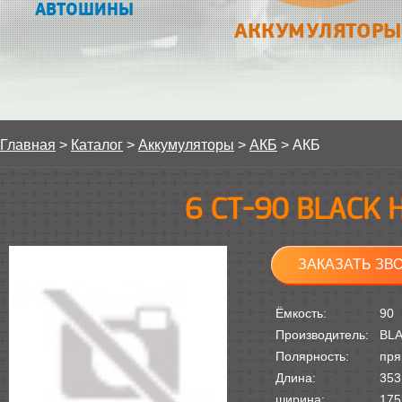
АВТОШИНЫ
АККУМУЛЯТОРЫ
Главная
>
Каталог
>
Аккумуляторы
>
АКБ
>
АКБ
6 СТ-90 BLACK
ЗАКАЗАТЬ ЗВ
Ёмкость:
90
Производитель:
BL
Полярность:
пря
Длина:
353
ширина:
175