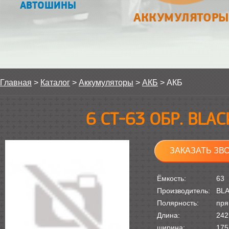
АВТОШИНЫ
АККУМУЛЯТОРЫ
Главная
>
Каталог
>
Аккумуляторы
>
АКБ
>
АКБ
6 СТ-63 ОБР. BLA
ЗАКАЗАТЬ ЗВ
Ёмкость:
63
Производитель:
BL
Полярность:
пря
Длина:
242
ширина:
175