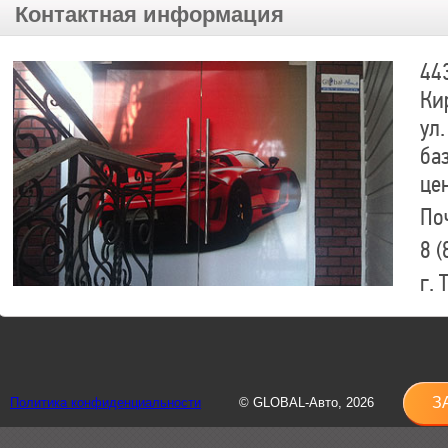
Контактная информация
44
Ки
ул.
ба
це
По
8 (
г.
8 (
sh
З
Политика конфиденциальности
© GLOBAL-Авто, 2026