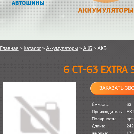
АВТОШИНЫ
АККУМУЛЯТОРЫ
Главная
>
Каталог
>
Аккумуляторы
>
АКБ
>
АКБ
6 СТ-63 EXTRA
ЗАКАЗАТЬ ЗВ
Ёмкость:
63
Производитель:
EX
Полярность:
пря
Длина:
242
ширина:
175