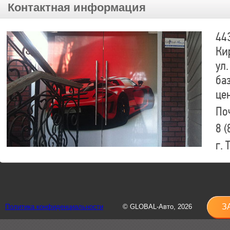
Контактная информация
44
Ки
ул.
ба
це
По
8 (
г.
8 (
sh
З
Политика конфиденциальности
© GLOBAL-Авто, 2026