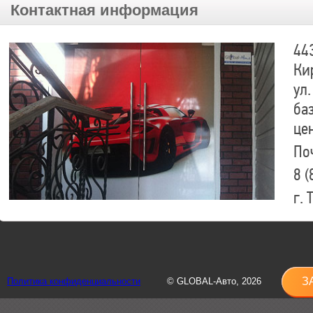
Контактная информация
44
Ки
ул.
ба
це
По
8 (
г.
8 (
sh
З
Политика конфиденциальности
© GLOBAL-Авто, 2026