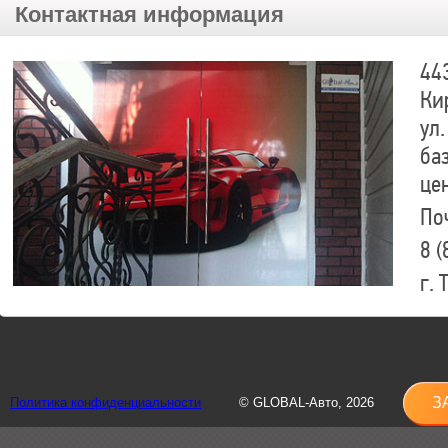
Контактная информация
44
Ки
ул.
ба
це
По
8 (
г.
8 (
sh
З
Политика конфиденциальности
© GLOBAL-Авто, 2026