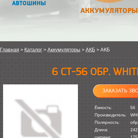
АВТОШИНЫ
АККУМУЛЯТОРЫ
Главная
>
Каталог
>
Аккумуляторы
>
АКБ
>
АКБ
6 СТ-56 ОБР. WHI
ЗАКАЗАТЬ ЗВ
Ёмкость:
56
Производитель:
WH
Полярность:
обр
Длина:
242
ширина:
175