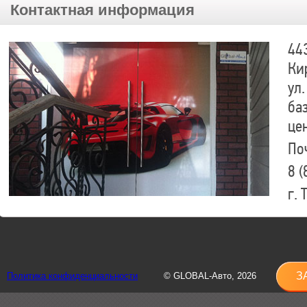
Контактная информация
44
Ки
ул.
ба
це
По
8 (
г.
8 (
sh
З
Политика конфиденциальности
© GLOBAL-Авто, 2026