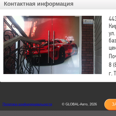
Контактная информация
44
Ки
ул.
ба
це
По
8 (
г.
8 (
sh
З
Политика конфиденциальности
© GLOBAL-Авто, 2026