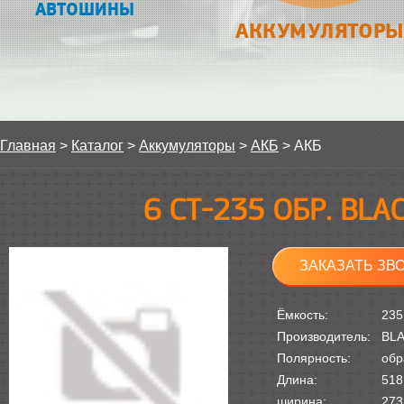
АВТОШИНЫ
АККУМУЛЯТОРЫ
Главная
>
Каталог
>
Аккумуляторы
>
АКБ
>
АКБ
6 СТ-235 ОБР. BL
ЗАКАЗАТЬ ЗВ
Ёмкость:
235
Производитель:
BL
Полярность:
обр
Длина:
518
ширина:
273