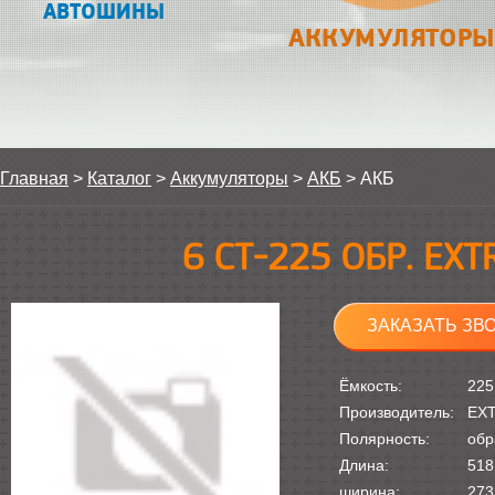
АВТОШИНЫ
АККУМУЛЯТОРЫ
Главная
>
Каталог
>
Аккумуляторы
>
АКБ
>
АКБ
6 СТ-225 ОБР. EX
ЗАКАЗАТЬ ЗВ
Ёмкость:
225
Производитель:
EX
Полярность:
обр
Длина:
518
ширина:
273