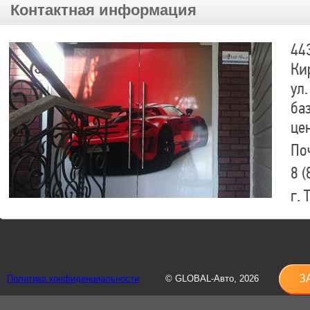
Контактная информация
44
Ки
ул.
ба
це
По
8 (
г.
8 (
sh
З
Политика конфиденциальности
© GLOBAL-Авто, 2026