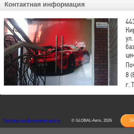
Контактная информация
44
Ки
ул.
ба
це
По
8 (
г.
8 (
sh
З
Политика конфиденциальности
© GLOBAL-Авто, 2026