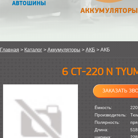
АВТОШИНЫ
АККУМУЛЯТОРЫ
Главная
>
Каталог
>
Аккумуляторы
>
АКБ
>
АКБ
6 СТ-220 N TYU
ЗАКАЗАТЬ ЗВ
Ёмкость:
220
Производитель:
Тю
Полярность:
пря
Длина:
518
ширина:
228