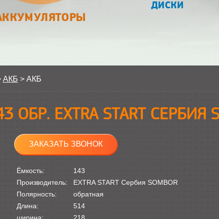
ДИСКИ
АККУМУЛЯТОРЫ
>
АКБ
>
АКБ
43 ОБР. EXTRA START СЕРБИЯ
ЗАКАЗАТЬ ЗВОНОК
Ёмкость:
143
Производитель:
EXTRA START Сербия SOMBOR
Полярность:
обратная
Длина:
514
ширина:
218