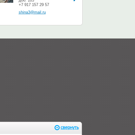
доб. 103
+7 917 157 29 57
shina3@mail.ru
свернуть