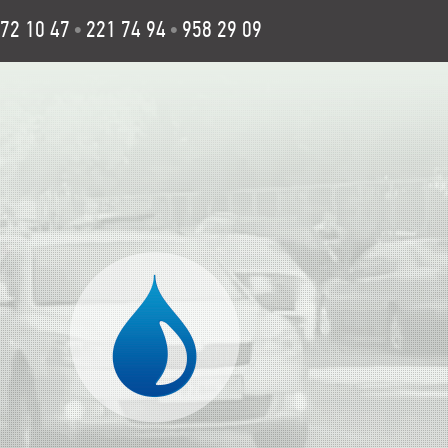
72 10 47
221 74 94
958 29 09
•
•