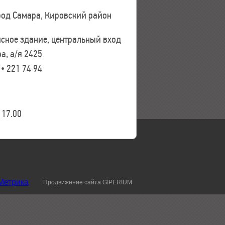
ород Самара, Кировский район
исное здание, центральный вход
а, а/я 2425
 • 221 74 94
17.00
Продвижение сайта GIPERIUM