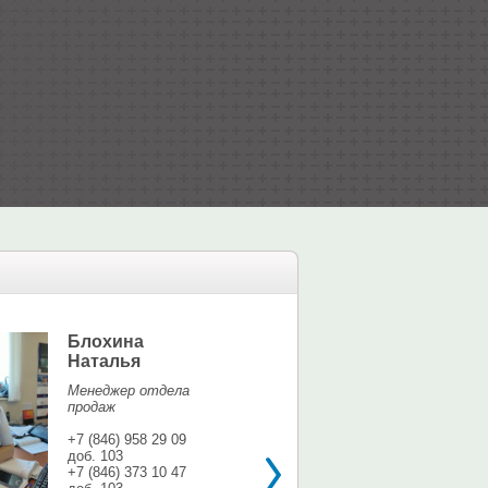
Блохина
Елина Мар
Наталья
Офис-менедж
Менеджер отдела
+7 (846) 958 9
продаж
доб. 113
+7 937 071 56
+7 (846) 958 29 09
доб. 103
shina3@mail.r
+7 (846) 373 10 47