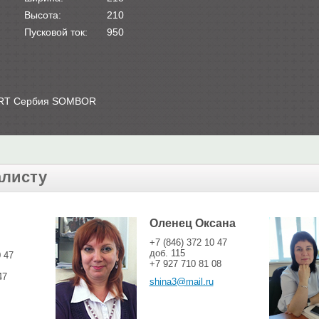
Высота:
210
Пусковой ток:
950
TART Сербия SOMBOR
алисту
Оленец Оксана
+7 (846) 372 10 47
доб. 115
0 47
+7 927 710 81 08
47
shina3@mail.ru