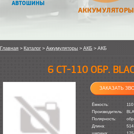
АВТОШИНЫ
АККУМУЛЯТОРЫ
Главная
>
Каталог
>
Аккумуляторы
>
АКБ
>
АКБ
6 СТ-110 ОБР. BL
ЗАКАЗАТЬ ЗВ
Ёмкость:
110
Производитель:
BL
Полярность:
обр
Длина:
514
ширина:
175