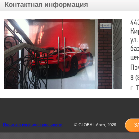
Контактная информация
44
Ки
ул.
ба
це
По
8 (
г.
8 (
sh
З
Политика конфиденциальности
© GLOBAL-Авто, 2026