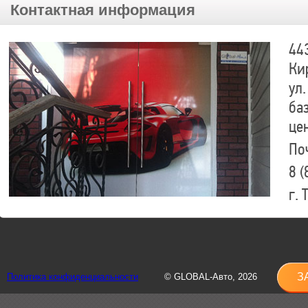
Контактная информация
44
Ки
ул.
ба
це
По
8 (
г.
8 (
sh
З
Политика конфиденциальности
© GLOBAL-Авто, 2026