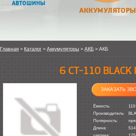
АВТОШИНЫ
АККУМУЛЯТОРЫ
Главная
>
Каталог
>
Аккумуляторы
>
АКБ
>
АКБ
6 СТ-110 BLACK
ЗАКАЗАТЬ ЗВ
Ёмкость:
110
Производитель:
BL
Полярность:
пря
Длина:
514
ширина:
175