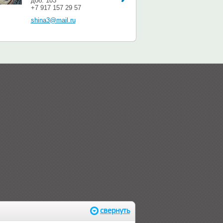
доб. 103
+7 917 157 29 57
shina3@mail.ru
свернуть