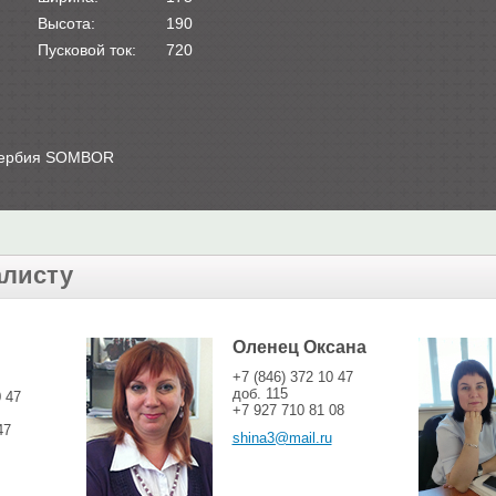
Высота:
190
Пусковой ток:
720
Сербия SOMBOR
алисту
Оленец Оксана
+7 (846) 372 10 47
доб. 115
0 47
+7 927 710 81 08
47
shina3@mail.ru