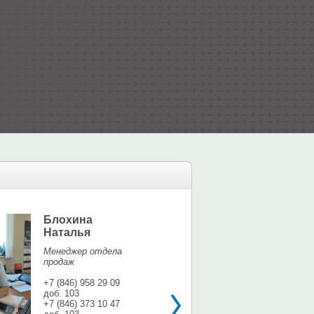
Блохина
Елина Мар
Наталья
Офис-менедж
Менеджер отдела
+7 (846) 958 9
продаж
доб. 113
+7 937 071 56
+7 (846) 958 29 09
доб. 103
shina3@mail.r
+7 (846) 373 10 47