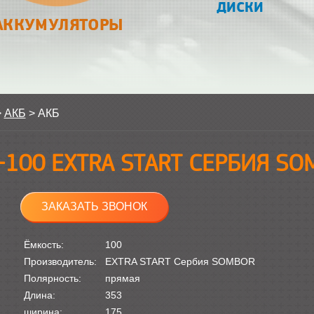
ДИСКИ
АККУМУЛЯТОРЫ
>
АКБ
>
АКБ
-100 EXTRA START СЕРБИЯ S
ЗАКАЗАТЬ ЗВОНОК
Ёмкость:
100
Производитель:
EXTRA START Сербия SOMBOR
Полярность:
прямая
Длина:
353
ширина:
175