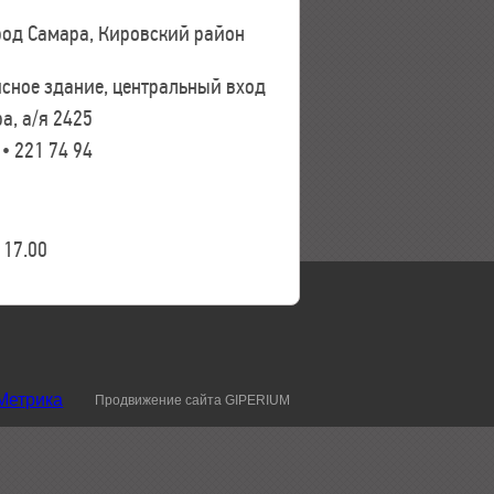
ород Самара, Кировский район
исное здание, центральный вход
а, а/я 2425
 • 221 74 94
17.00
Продвижение сайта GIPERIUM