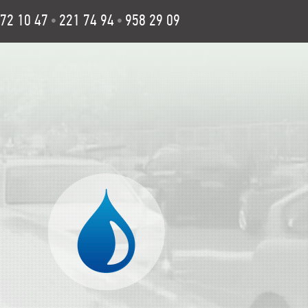
72 10 47
221 74 94
958 29 09
•
•