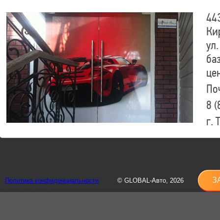
44
Ки
ул.
ба
це
По
8 (
г.
8 (
sh
З
Политика конфиденциальности
© GLOBAL-Авто, 2026