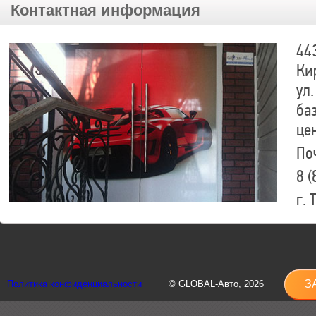
Контактная информация
44
Ки
ул.
ба
це
По
8 (
г.
8 (
sh
З
Политика конфиденциальности
© GLOBAL-Авто, 2026