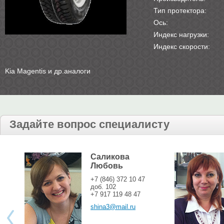
Тип протектора:
Ось:
Индекс нагрузки:
Индекс скорости:
Kia Magentis и др.аналоги
Задайте вопрос специалисту
Саликова
Любовь
+7 (846) 372 10 47
доб. 102
+7 917 119 48 47
shina3@mail.ru