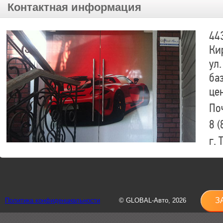
Контактная информация
44
Ки
ул.
ба
це
По
8 (
г.
8 (
sh
З
Политика конфиденциальности
© GLOBAL-Авто, 2026