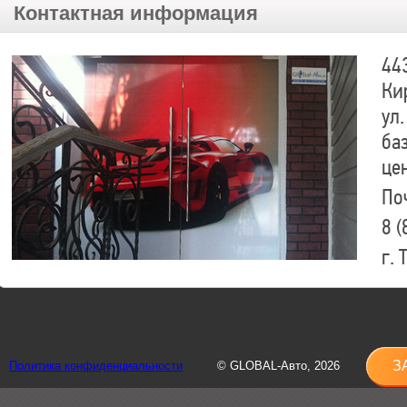
Контактная информация
44
Ки
ул.
ба
це
По
8 (
г.
8 (
sh
З
Политика конфиденциальности
© GLOBAL-Авто, 2026